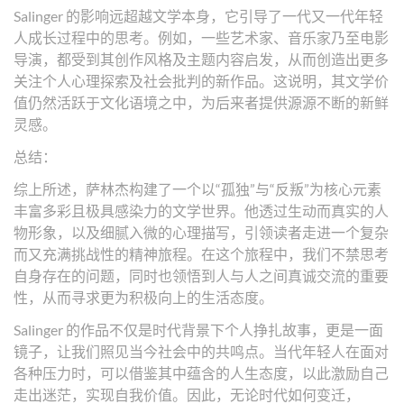
Salinger 的影响远超越文学本身，它引导了一代又一代年轻
人成长过程中的思考。例如，一些艺术家、音乐家乃至电影
导演，都受到其创作风格及主题内容启发，从而创造出更多
关注个人心理探索及社会批判的新作品。这说明，其文学价
值仍然活跃于文化语境之中，为后来者提供源源不断的新鲜
灵感。
总结：
综上所述，萨林杰构建了一个以“孤独”与“反叛”为核心元素
丰富多彩且极具感染力的文学世界。他透过生动而真实的人
物形象，以及细腻入微的心理描写，引领读者走进一个复杂
而又充满挑战性的精神旅程。在这个旅程中，我们不禁思考
自身存在的问题，同时也领悟到人与人之间真诚交流的重要
性，从而寻求更为积极向上的生活态度。
Salinger 的作品不仅是时代背景下个人挣扎故事，更是一面
镜子，让我们照见当今社会中的共鸣点。当代年轻人在面对
各种压力时，可以借鉴其中蕴含的人生态度，以此激励自己
走出迷茫，实现自我价值。因此，无论时代如何变迁，