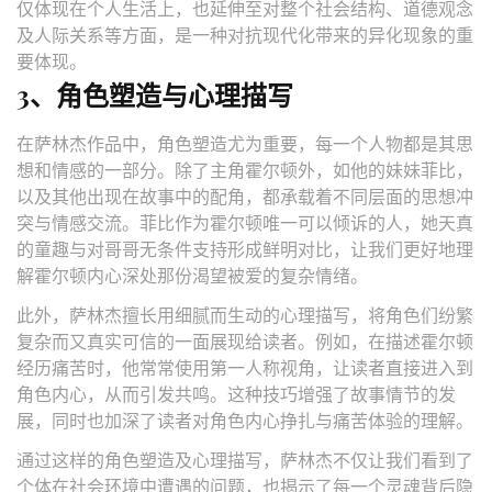
仅体现在个人生活上，也延伸至对整个社会结构、道德观念
及人际关系等方面，是一种对抗现代化带来的异化现象的重
要体现。
3、角色塑造与心理描写
在萨林杰作品中，角色塑造尤为重要，每一个人物都是其思
想和情感的一部分。除了主角霍尔顿外，如他的妹妹菲比，
以及其他出现在故事中的配角，都承载着不同层面的思想冲
突与情感交流。菲比作为霍尔顿唯一可以倾诉的人，她天真
的童趣与对哥哥无条件支持形成鲜明对比，让我们更好地理
解霍尔顿内心深处那份渴望被爱的复杂情绪。
此外，萨林杰擅长用细腻而生动的心理描写，将角色们纷繁
复杂而又真实可信的一面展现给读者。例如，在描述霍尔顿
经历痛苦时，他常常使用第一人称视角，让读者直接进入到
角色内心，从而引发共鸣。这种技巧增强了故事情节的发
展，同时也加深了读者对角色内心挣扎与痛苦体验的理解。
通过这样的角色塑造及心理描写，萨林杰不仅让我们看到了
个体在社会环境中遭遇的问题，也揭示了每一个灵魂背后隐