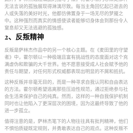
无法言说的孤独展现得淋漓尽致。每当主角回忆起已逝去的
人或失落的美好时光，他都仿佛置身于一场无尽的梦魇之
中。这种强烈而真实的情感使读者能够切身体会到那份令人
窒息却又无法逃避的孤独感。
2、反叛精神
反叛是萨林杰作品中的另一个核心主题。在《麦田里的守望
者》中，霍尔顿以一种极端且富有挑战性的态度面对这个充
满虚伪和欺骗的大千世界。他不愿意接受成人社会赋予他的
责任与期望，对任何形式权威都表现出明显的不屑和抵抗。
这种反叛并非毫无目的，而是一种寻求自我认同和自由表达
的方法。霍尔顿希望逃离那些压迫性规范，通过拒绝参与社
会生活来保护自己的纯真。然而，这样的一种自我保护机制
同时也让他陷入了更深层次的困境，因为这最终导致了他的
进一步孤立。
值得注意的是，萨林杰笔下的人物往往具有批判精神，他们
不惧怕质疑既定规则，并勇敢表达自己的观点。这种反叛不