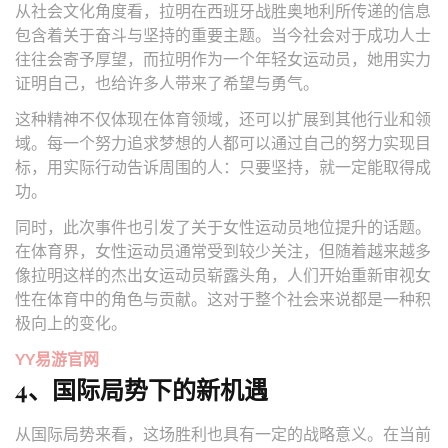
从社会文化角度看，拉明在西班牙战胜奥地利所传递的信息
包含着关于奋斗与坚持的重要主题。当今社会对于成功人士
往往会寄予厚望，而拉明作为一个年轻女运动员，她用实力
证明自己，也给许多人带来了希望与勇气。
这种精神不仅体现在体育领域，还可以扩展到其他行业和领
域。每一个努力追求梦想的人都可以通过自己的努力实现目
标，用实际行动告诉周围的人：只要坚持，就一定能取得成
功。
同时，此次事件也引发了关于女性运动员地位提升的话题。
在体育界，女性运动员通常受到较少关注，但随着越来越多
像拉明这样的杰出女运动员崭露头角，人们开始重新审视女
性在体育中的角色与贡献。这对于整个社会来说都是一种积
极向上的变化。
YY易游官网
4、国际局势下的新机遇
从国际局势来看，这场胜利也具有一定的战略意义。在当前