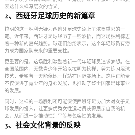
表达什么样深层次的含义。
2、西班牙足球历史的新篇章
拉明的这一胜利无疑为西班牙足球史添上了浓墨重彩的一
笔。近年来，西班牙足球经历了一些波折，而这场胜利标志
着一种新的复兴趋势。球迷们纷纷表示，这个年轻球员有潜
力成为国家队未来的重要支柱。
更重要的是，这场胜利激励着新一代年轻球员追求梦想。在
全国范围内，无数青少年开始以拉明为榜样，努力练习足球
技艺，希望有一天能像她一样站在国际赛场上。这种正能量
不仅促进了青少年的身心发展，也推动了整个国家足球事业
的发展。
同时，这样的一场胜利还可能促使西班牙足协加大对女子足
球发展的投入，让更多优秀女性运动员获得展示自我的机
会，从而进一步推动性别平等与包容性的发展。
3、社会文化背景的反映