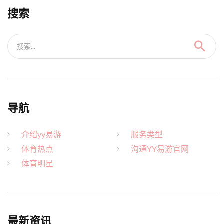
搜索
搜索...
导航
介绍yy易游
服务类型
体育热点
沟通YY易游官网
体育明星
最新资讯