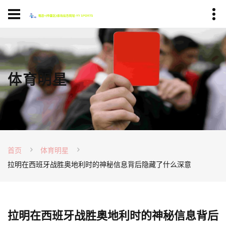
体育明星
首页
体育明星
拉明在西班牙战胜奥地利时的神秘信息背后隐藏了什么深意
拉明在西班牙战胜奥地利时的神秘信息背后