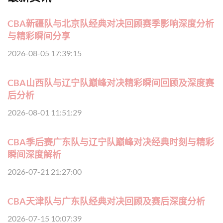
CBA新疆队与北京队经典对决回顾赛季影响深度分析
与精彩瞬间分享
2026-08-05 17:39:15
CBA山西队与辽宁队巅峰对决精彩瞬间回顾及深度赛
后分析
2026-08-01 11:51:29
CBA季后赛广东队与辽宁队巅峰对决经典时刻与精彩
瞬间深度解析
2026-07-21 21:27:00
CBA天津队与广东队经典对决回顾及赛后深度分析
2026-07-15 10:07:39