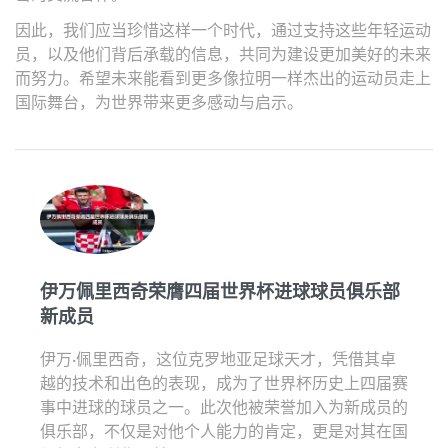
因此，我们应当珍惜这样一个时代，通过支持这些年轻运动
员，以及他们背后承载的信息，共同为建设更加美好的未来
而努力。希望未来能看到更多像拉明一样杰出的运动员走上
国际舞台，为世界带来更多感动与启示。
伊万佩里西奇荣膺四届世界杯进球球员俱乐部
新成员
伊万·佩里西奇，这位克罗地亚足球天才，凭借其卓
越的技术和出色的表现，成为了世界杯历史上四届赛
事中进球的球员之一。此次他被荣誉加入为新成员的
俱乐部，不仅是对他个人能力的肯定，更是对其在国