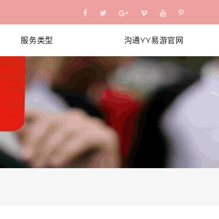
服务类型
沟通YY易游官网