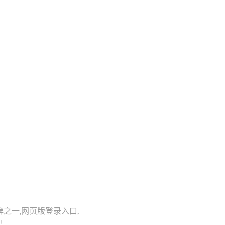
线品牌之一,网页版登录入口,
!