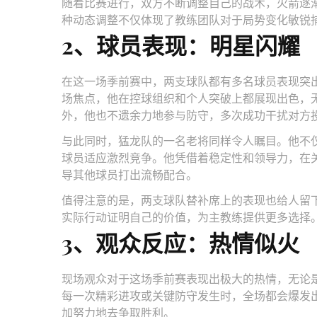
随着比赛进行，双方不断调整自己的战术，火箭逐
种动态调整不仅体现了教练团队对于局势变化敏锐
2、球员表现：明星闪耀
在这一场季前赛中，两支球队都有多名球员表现突
场焦点，他在控球组织和个人突破上都展现出色，
外，他也不遗余力地参与防守，多次成功干扰对方
与此同时，猛龙队的一名老将同样令人瞩目。他不
球员适应激烈竞争。他凭借着稳定性和领导力，在
导其他球员打出流畅配合。
值得注意的是，两支球队替补席上的表现也给人留
实际行动证明自己的价值，为主教练提供更多选择
3、观众反应：热情似火
现场观众对于这场季前赛表现出极大的热情，无论
每一次精彩进攻或关键防守发生时，全场都会爆发
加努力地去争取胜利。