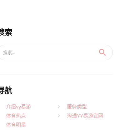
搜索
搜索...
导航
介绍yy易游
服务类型
体育热点
沟通YY易游官网
体育明星