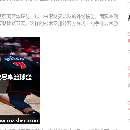
队强调区域联防，以此来限制猛龙队的外线投射，而猛龙则
控制比赛节奏。这样的战术安排让双方在场上的争夺异常激
2
2
2