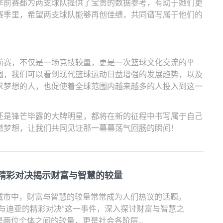
季前赛都为两支球队提供了宝贵的数据参考，有助于她们更
赛季里，希望两支球队能够再创佳绩，共同谱写属于他们的
前赛，不仅是一场竞技较量，更是一次篮球文化交流的平
围，我们可以看到现代篮球运动日益增强的发展趋势，以及
求梦想的人，也促使着全球范围内越来越多的人投入到这一
还是锋芒毕露的大牌明星，都将在新的征程中书写属于自己
燃梦想，让我们共同见证那一幕幕荡气回肠的瞬间！
精彩对决揭示财富与智慧的较量
城市中，财富与智慧的较量常常成为人们热议的话题。
与迪亚的精彩对决”这一事件，深入探讨财富与智慧之
两位个体之间的较量，更是社会各阶层...