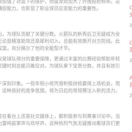
渐加强了对篮下的保护，而猛龙则加大了外围投射频率。这
捕捉能力，也彰显了职业球员应变能力的重要性。
2
出，为球队贡献了关键分数。火箭队的新秀后卫无疑成为全
无论是精准助攻还是犀利切入，总能有效撕开对方防线。此
投篮，充分展示了他的全能型才华。
仅是球队得分的重要保障，更通过丰富的比赛经验帮助年轻
2
关键时刻总能沉着应对，为球队拿下宝贵分数，并且有效引
下深刻印象。一些年轻小将凭借积极拼抢赢得上场机会，用
。这种良好的竞争氛围，将为日后的常规赛注入新的活力。
2
是在看台上还是社交媒体上，都积极参与到赛事讨论中。当
出雷鸣般掌声与欢呼声，这种热烈气氛无疑推动着球员们更