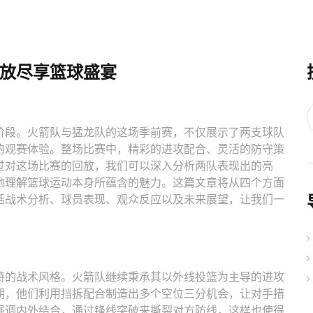
放尽享篮球盛宴
阶段。火箭队与猛龙队的这场季前赛，不仅展示了两支球队
的观赛体验。整场比赛中，精彩的进攻配合、灵活的防守策
过对这场比赛的回放，我们可以深入分析两队表现出的亮
地理解篮球运动本身所蕴含的魅力。这篇文章将从四个方面
括战术分析、球员表现、观众反应以及未来展望，让我们一
特的战术风格。火箭队继续秉承其以外线投篮为主导的进攻
期，他们利用挡拆配合制造出多个空位三分机会，让对手措
强调内外结合，通过锋线突破来撕裂对方防线，这样也使得