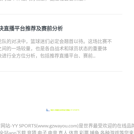
决直播平台推荐及赛前分析
龙队的对决中，篮球迷们必定会翘首以待。这场比赛不
之间的一场较量，也是各自战术和球员状态的重要体
进行全方位分析，包括推荐直播平台、赛前...
站-YY SPORTS(www.gzwayou.com)是世界最受欢迎的在
全站app下载,竞猜,电子,电竞,真人,体育,彩票,捕鱼,各种游戏等您来