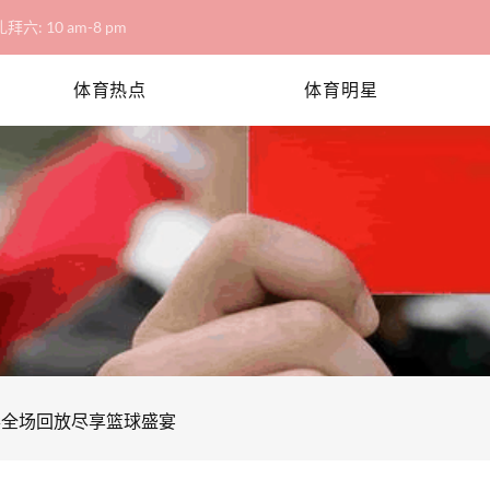
拜六: 10 am-8 pm
体育热点
体育明星
彩全场回放尽享篮球盛宴