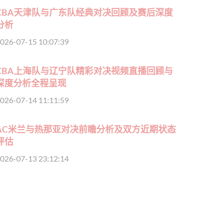
CBA天津队与广东队经典对决回顾及赛后深度
分析
026-07-15 10:07:39
CBA上海队与辽宁队精彩对决视频直播回顾与
深度分析全程呈现
026-07-14 11:11:59
AC米兰与热那亚对决前瞻分析及双方近期状态
评估
026-07-13 23:12:14