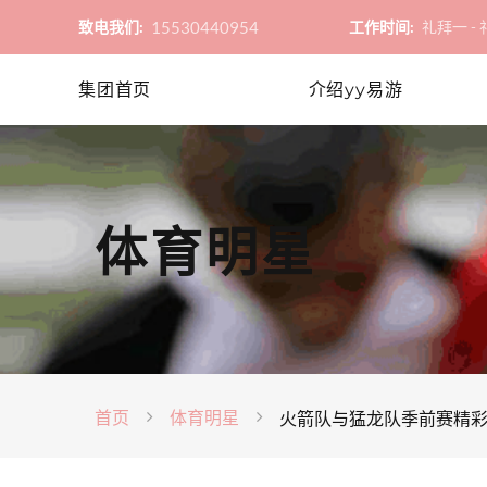
15530440954
致电我们:
工作时间:
礼拜一 - 礼
集团首页
介绍yy易游
体育明星
首页
体育明星
火箭队与猛龙队季前赛精