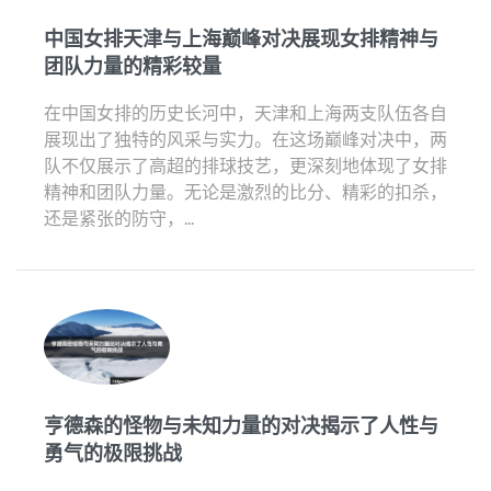
中国女排天津与上海巅峰对决展现女排精神与
团队力量的精彩较量
在中国女排的历史长河中，天津和上海两支队伍各自
展现出了独特的风采与实力。在这场巅峰对决中，两
队不仅展示了高超的排球技艺，更深刻地体现了女排
精神和团队力量。无论是激烈的比分、精彩的扣杀，
还是紧张的防守，...
亨德森的怪物与未知力量的对决揭示了人性与
勇气的极限挑战