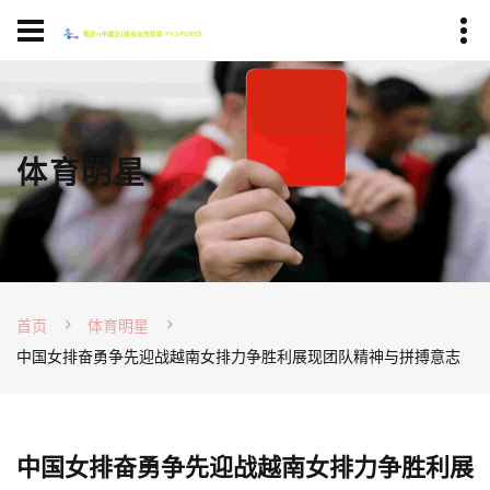
体育明星
首页
体育明星
中国女排奋勇争先迎战越南女排力争胜利展现团队精神与拼搏意志
中国女排奋勇争先迎战越南女排力争胜利展