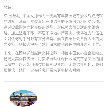
总结：
综上所述，中国女排作为一支具有丰富历史背景及辉煌成就
的球队，其背后凝聚着每一位球员的不懈努力和团结合作。
通过彼此间建立起良好的默契，形成强大而灵活的小组策
略，加之坚定不移、不屈不挠地拼搏意志，使得这支队伍在
面对任何对手时都有充分准备。而来自全社会各界人士的大
力支持，则极大提升了她们追求胜利过程中的斗志和士气。
未来，在即将迎战越南女排之际，相信中国女排定会继续发
扬光大其优良传统，用实际行动诠释什么是真正意义上的团
队精神，以及如何通过拼搏实现梦想。无论结果如何，我们
都相信，她们一定会给我们带来更多精彩瞬间！