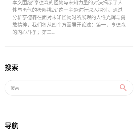
本文围绕“亨德森的怪物与未知力量的对决揭示了人
性与勇气的极限挑战”这一主题进行深入探讨。通过
分析亨德森在面对未知怪物时所展现的人性光辉与勇
敢精神，我们将从四个方面展开论述：第一，亨德森
的内心斗争；第二...
搜索
搜索...
导航