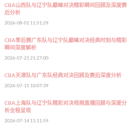
CBA山西队与辽宁队巅峰对决精彩瞬间回顾及深度赛
后分析
2026-08-01 11:51:29
CBA季后赛广东队与辽宁队巅峰对决经典时刻与精彩
瞬间深度解析
2026-07-21 21:27:00
CBA天津队与广东队经典对决回顾及赛后深度分析
2026-07-15 10:07:39
CBA上海队与辽宁队精彩对决视频直播回顾与深度分
析全程呈现
2026-07-14 11:11:59