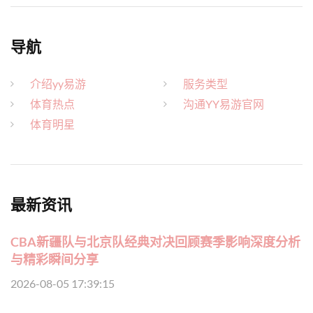
导航
介绍yy易游
服务类型
体育热点
沟通YY易游官网
体育明星
最新资讯
CBA新疆队与北京队经典对决回顾赛季影响深度分析
与精彩瞬间分享
2026-08-05 17:39:15