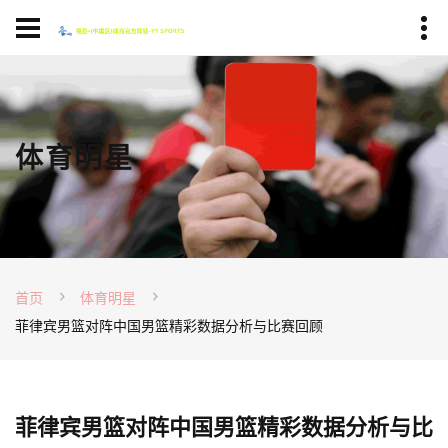
体育明星
首页
体育明星
菲律宾男篮对阵中国男篮精彩数据分析与比赛回顾
菲律宾男篮对阵中国男篮精彩数据分析与比