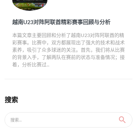
越南U23对阵阿联酋精彩赛事回顾与分析
本篇文章主要回顾和分析了越南U23对阵阿联酋的精
彩赛事。比赛中，双方都展现出了强大的技术和战术
素养，吸引了众多球迷的关注。首先，我们将从比赛
的背景入手，了解两队在赛前的状态与准备情况；接
着，分析比赛过...
搜索
搜索...