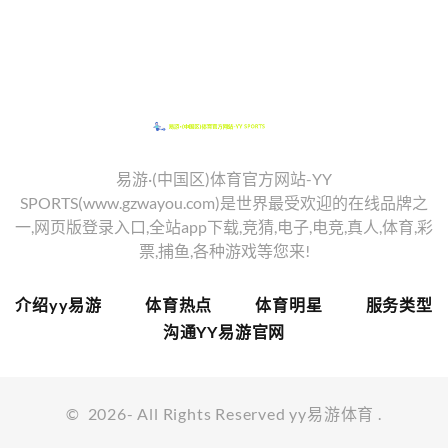
易游·(中国区)体育官方网站-YY
SPORTS(www.gzwayou.com)是世界最受欢迎的在线品牌之
一,网页版登录入口,全站app下载,竞猜,电子,电竞,真人,体育,彩
票,捕鱼,各种游戏等您来!
介绍yy易游
体育热点
体育明星
服务类型
沟通YY易游官网
©
2026
- All Rights Reserved
yy易游体育
.