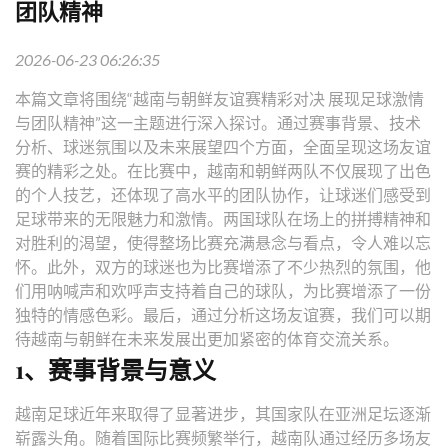
团队精神
2026-06-23 06:26:35
本篇文章将围绕“越南与朝鲜友谊赛精彩对决 展现足球激情
与团队精神”这一主题进行深入探讨。通过赛事背景、技术
分析、球迷氛围以及未来展望四个方面，全面呈现这场友谊
赛的精彩之处。在比赛中，越南和朝鲜两队不仅展现了出色
的个人技艺，还体现了高水平的团队协作，让球迷们感受到
足球带来的无限魅力和激情。两国球队在场上的拼搏精神和
对胜利的渴望，使得整场比赛充满悬念与看点，令人难以忘
怀。此外，双方的球迷也为比赛增添了不少热烈的氛围，他
们用呐喊声和欢呼声支持着自己的球队，为比赛增添了一份
独特的情感色彩。最后，通过分析这场友谊赛，我们可以期
待越南与朝鲜在未来发展出更加紧密的体育交流关系。
1、赛事背景与意义
越南足球近年来取得了显著进步，其国家队在亚洲足坛逐渐
崭露头角。随着国际比赛频繁举行，越南队通过经历多场友