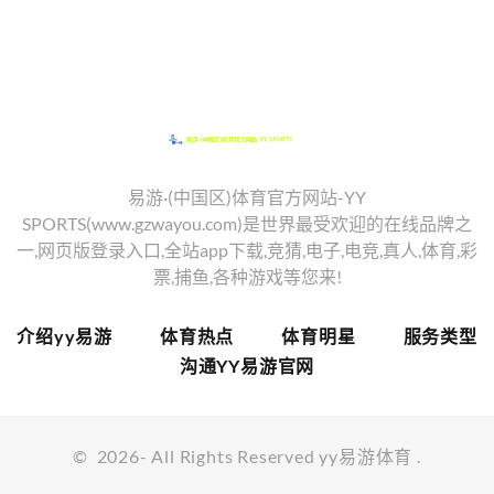
易游·(中国区)体育官方网站-YY
SPORTS(www.gzwayou.com)是世界最受欢迎的在线品牌之
一,网页版登录入口,全站app下载,竞猜,电子,电竞,真人,体育,彩
票,捕鱼,各种游戏等您来!
介绍yy易游
体育热点
体育明星
服务类型
沟通YY易游官网
©
2026
- All Rights Reserved
yy易游体育
.