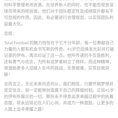
何科学管理老将资源。在培养新人的同时，也不能忽视资深
球员带来的经验值，他们对于团队稳定性及成绩提升都有不
可忽视的作用。因此，有必要进行合理规划，以实现团队利
益最大化。
总结：
Total Football 的魅力恰恰在于它不分年龄，每一位奉献自己
力量的人都有机会书写新的传奇。41岁仍旧焕发光彩并打破
记录的伊布，再次印证了这一点。他所传递的不仅是胜利，
还有勇气与信念，为所有追梦者树立了榜样。而这种精神，
将激励更多人迎接人生中的挑战，无畏艰难，实现自我突
破！
总而言之，无论未来何去何从，我们相信，只要怀揣梦想并
坚定信念，就一定能够创造属于自己的辉煌时刻。正如41岁
的伊布所展示的一切，那份永不停息追求卓越过程中的执着
态度，将永远铭记在人们心间，并成为一种激励，让更多的
人踏上追寻荣耀之路！