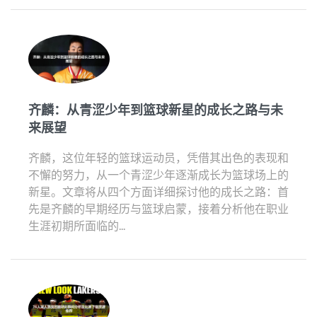
齐麟：从青涩少年到篮球新星的成长之路与未
来展望
齐麟，这位年轻的篮球运动员，凭借其出色的表现和
不懈的努力，从一个青涩少年逐渐成长为篮球场上的
新星。文章将从四个方面详细探讨他的成长之路：首
先是齐麟的早期经历与篮球启蒙，接着分析他在职业
生涯初期所面临的...