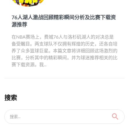
76人湖人激战回顾精彩瞬间分析及比赛下载资
源推荐
在NBA赛场上，费城76人与洛杉矶湖人的对决总是
备受瞩目。两支球队不仅拥有辉煌的历史，还各自培
养了众多篮球巨星。本篇文章将详细回顾这场激烈的
比赛，分析其中的精彩瞬间，并为球迷推荐相关的比
赛下载资源。我...
搜索
搜索...