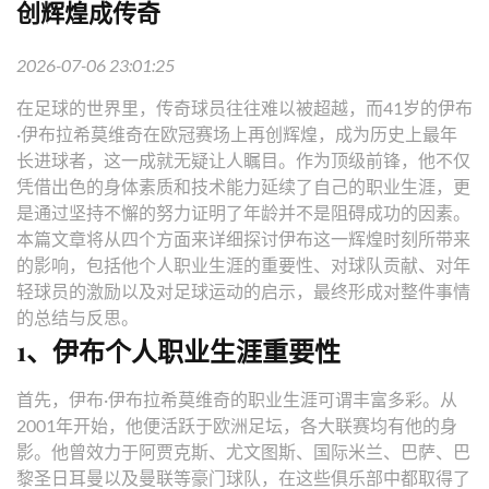
创辉煌成传奇
2026-07-06 23:01:25
在足球的世界里，传奇球员往往难以被超越，而41岁的伊布
·伊布拉希莫维奇在欧冠赛场上再创辉煌，成为历史上最年
长进球者，这一成就无疑让人瞩目。作为顶级前锋，他不仅
凭借出色的身体素质和技术能力延续了自己的职业生涯，更
是通过坚持不懈的努力证明了年龄并不是阻碍成功的因素。
本篇文章将从四个方面来详细探讨伊布这一辉煌时刻所带来
的影响，包括他个人职业生涯的重要性、对球队贡献、对年
轻球员的激励以及对足球运动的启示，最终形成对整件事情
的总结与反思。
1、伊布个人职业生涯重要性
首先，伊布·伊布拉希莫维奇的职业生涯可谓丰富多彩。从
2001年开始，他便活跃于欧洲足坛，各大联赛均有他的身
影。他曾效力于阿贾克斯、尤文图斯、国际米兰、巴萨、巴
黎圣日耳曼以及曼联等豪门球队，在这些俱乐部中都取得了