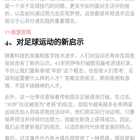
是一个关于足球技巧的问题，更关乎如何面对生活中的挫
折，以及如何通过努力去实现梦想。这些都是年轻选手应该
铭记于心并付诸实践的重要理念。
YY易游官网
4、对足球运动的新启示
随着科技的发展和医学技术进步，人们对运动员寿命及其竞
技状态有了新的认识。41岁的伊布打破欧冠最老进球纪录，
不仅让我们重新审视“年龄”这个概念，也促使人们思考：足
球到底需要什么样的人才？答案显而易见，那就是拥有激
情、不屈不挠精神的人才。
此外，这一壮举也意味着传统观念正被逐渐打破。在过去，
“30岁”往往被视为“老将”的标志，但如今越来越多长寿明星
运动员加入到各项竞技活动中，他们用实际行动证明，只要
保养得当并持续付出努力，就能在职场上获得成功。因此，
我们必须更新我们的观念，以适应新时代体育发展的特点。
最后，这次事件也为各大俱乐部提供了一种思路，那就是如