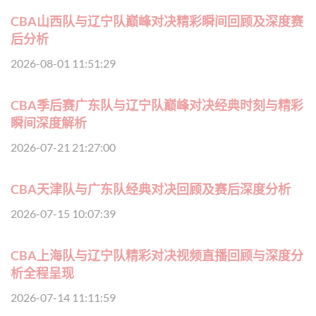
CBA山西队与辽宁队巅峰对决精彩瞬间回顾及深度赛
后分析
2026-08-01 11:51:29
CBA季后赛广东队与辽宁队巅峰对决经典时刻与精彩
瞬间深度解析
2026-07-21 21:27:00
CBA天津队与广东队经典对决回顾及赛后深度分析
2026-07-15 10:07:39
CBA上海队与辽宁队精彩对决视频直播回顾与深度分
析全程呈现
2026-07-14 11:11:59