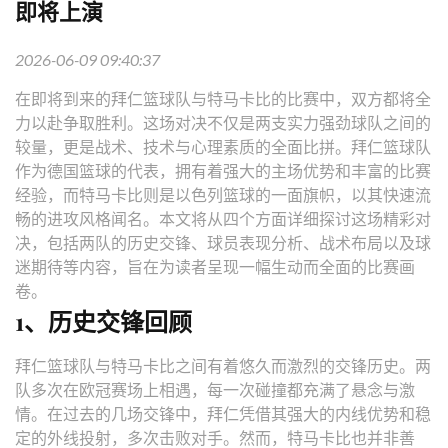
即将上演
2026-06-09 09:40:37
在即将到来的拜仁篮球队与特马卡比的比赛中，双方都将全
力以赴争取胜利。这场对决不仅是两支实力强劲球队之间的
较量，更是战术、技术与心理素质的全面比拼。拜仁篮球队
作为德国篮球的代表，拥有着强大的主场优势和丰富的比赛
经验，而特马卡比则是以色列篮球的一面旗帜，以其快速流
畅的进攻风格闻名。本文将从四个方面详细探讨这场精彩对
决，包括两队的历史交锋、球员表现分析、战术布局以及球
迷期待等内容，旨在为读者呈现一幅生动而全面的比赛画
卷。
1、历史交锋回顾
拜仁篮球队与特马卡比之间有着悠久而激烈的交锋历史。两
队多次在欧冠赛场上相遇，每一次碰撞都充满了悬念与激
情。在过去的几场交锋中，拜仁凭借其强大的内线优势和稳
定的外线投射，多次击败对手。然而，特马卡比也并非善