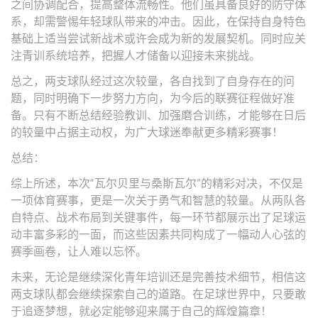
之间协调配合，提高整体流畅性。他们虽具备良好的防守体
系，却需警惕年轻球队带来的冲击。因此，在保持自身特色
基础上适当尝试新战术或许会成为新的发展契机。同时应关
注青训系统培养，把握人才储备以迎接未来挑战。
总之，两支球队经过这次较量，各自找到了自身存在的问
题，同时明确下一步努力方向，为今后的联赛征程做好准
备。只有不断总结经验教训、加强磨合训练，才能够在日后
的较量中占据主动权，为广大球迷奉献更多精彩赛事！
总结：
综上所述，本次“瓦尔贝里与桑斯瓦尔”的精彩对决，不仅是
一项体育赛事，更是一次关于勇气和智慧的较量。从两队各
自特点、战术布局到关键事件，每一环节都展示出了足球运
动丰富多彩的一面，而这些因素共同构成了一幅动人心弦的
赛季画卷，让人难以忘怀。
未来，无论是继续深化青年培训还是完善技术细节，相信这
两支球队都会继续探索自己的道路。在足球世界中，只要敢
于追逐梦想，就必定能够迎来属于自己的辉煌篇章！