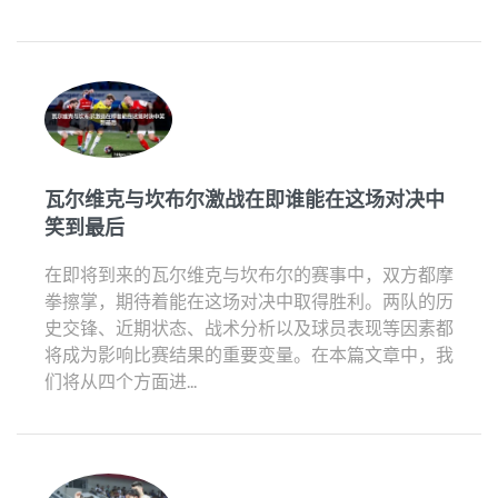
瓦尔维克与坎布尔激战在即谁能在这场对决中
笑到最后
在即将到来的瓦尔维克与坎布尔的赛事中，双方都摩
拳擦掌，期待着能在这场对决中取得胜利。两队的历
史交锋、近期状态、战术分析以及球员表现等因素都
将成为影响比赛结果的重要变量。在本篇文章中，我
们将从四个方面进...