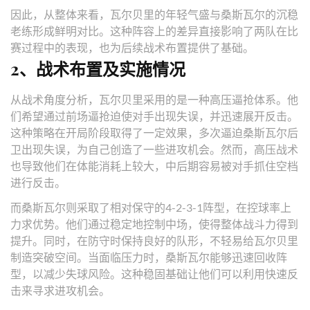
因此，从整体来看，瓦尔贝里的年轻气盛与桑斯瓦尔的沉稳
老练形成鲜明对比。这种阵容上的差异直接影响了两队在比
赛过程中的表现，也为后续战术布置提供了基础。
2、战术布置及实施情况
从战术角度分析，瓦尔贝里采用的是一种高压逼抢体系。他
们希望通过前场逼抢迫使对手出现失误，并迅速展开反击。
这种策略在开局阶段取得了一定效果，多次逼迫桑斯瓦尔后
卫出现失误，为自己创造了一些进攻机会。然而，高压战术
也导致他们在体能消耗上较大，中后期容易被对手抓住空档
进行反击。
而桑斯瓦尔则采取了相对保守的4-2-3-1阵型，在控球率上
力求优势。他们通过稳定地控制中场，使得整体战斗力得到
提升。同时，在防守时保持良好的队形，不轻易给瓦尔贝里
制造突破空间。当面临压力时，桑斯瓦尔能够迅速回收阵
型，以减少失球风险。这种稳固基础让他们可以利用快速反
击来寻求进攻机会。