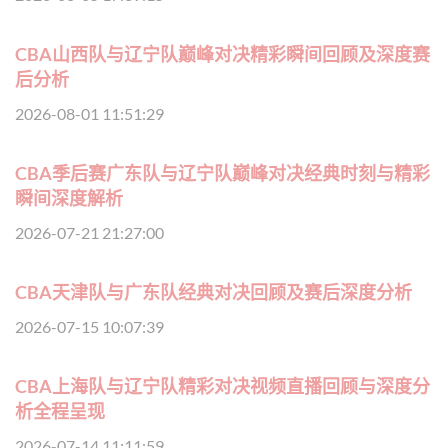
CBA山西队与辽宁队巅峰对决精彩瞬间回顾及深度赛
后分析
2026-08-01 11:51:29
CBA季后赛广东队与辽宁队巅峰对决经典时刻与精彩
瞬间深度解析
2026-07-21 21:27:00
CBA天津队与广东队经典对决回顾及赛后深度分析
2026-07-15 10:07:39
CBA上海队与辽宁队精彩对决视频直播回顾与深度分
析全程呈现
2026-07-14 11:11:59