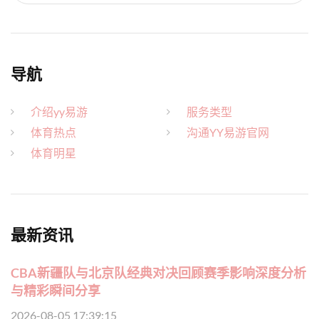
导航
介绍yy易游
服务类型
体育热点
沟通YY易游官网
体育明星
最新资讯
CBA新疆队与北京队经典对决回顾赛季影响深度分析
与精彩瞬间分享
2026-08-05 17:39:15