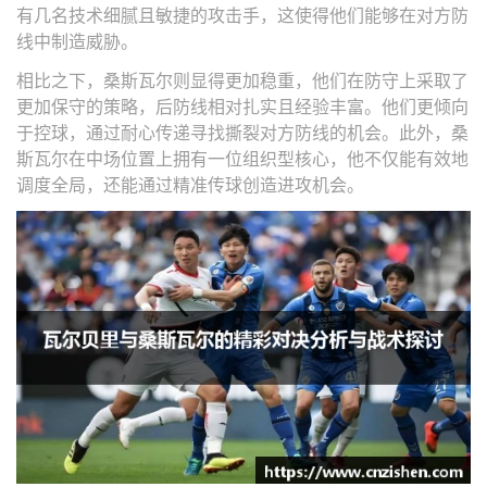
有几名技术细腻且敏捷的攻击手，这使得他们能够在对方防
线中制造威胁。
相比之下，桑斯瓦尔则显得更加稳重，他们在防守上采取了
更加保守的策略，后防线相对扎实且经验丰富。他们更倾向
于控球，通过耐心传递寻找撕裂对方防线的机会。此外，桑
斯瓦尔在中场位置上拥有一位组织型核心，他不仅能有效地
调度全局，还能通过精准传球创造进攻机会。