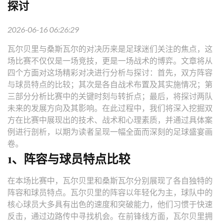
探讨
2026-06-16 06:26:29
瓦尔贝里与桑斯瓦尔的对决历来是足球迷们关注的焦点，这
场比赛不仅仅是一场竞技，更是一场战术的博弈。文章将从
四个方面对这场精彩对决进行分析与探讨：首先，双方阵容
与球员特点的比较；其次是各自战术布置及其实施情况；第
三部分分析比赛中的关键时刻与转折点；最后，将探讨两队
未来的发展方向及其影响。在此过程中，我们将深入挖掘双
方在比赛中展现出的技术、战术和心理素质，并通过具体案
例进行剖析，以期为读者呈现一幅全面而深刻的足球盛宴画
卷。
1、阵容与球员特点比较
在本场比赛中，瓦尔贝里和桑斯瓦尔分别展现了各自独特的
阵容和球员特点。瓦尔贝里的阵容以年轻化为主，球队中的
核心球员大多具有出色的速度和突破能力，他们习惯于快速
反击，通过边路传中寻找机会。在前锋线方面，瓦尔贝里拥