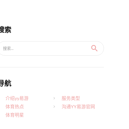
搜索
搜索...
导航
介绍yy易游
服务类型
体育热点
沟通YY易游官网
体育明星