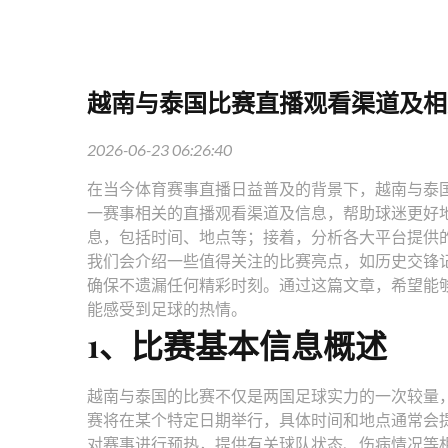
越南与泰国比赛直播观看渠道及相
2026-06-23 06:26:40
在当今体育赛事直播日益普及的背景下，越南与泰
一赛事相关的直播观看渠道及信息，帮助球迷更好
息，包括时间、地点等；接着，分析各大平台提供
我们会介绍一些值得关注的比赛亮点，如历史交锋
确保不遗漏任何精彩时刻。通过这篇文章，希望能
能感受到足球的热情。
1、比赛基本信息概述
越南与泰国的比赛不仅是两国足球实力的一次较量
赛将在某个特定日期举行，具体时间和地点通常会
对赛事进行预热，提供有关球队状态、伤病情况等