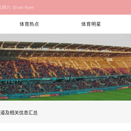
拜六: 10 am-8 pm
体育热点
体育明星
渠道及相关信息汇总