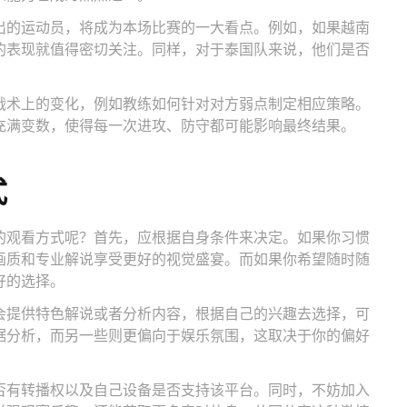
出的运动员，将成为本场比赛的一大看点。例如，如果越南
的表现就值得密切关注。同样，对于泰国队来说，他们是否
。
战术上的变化，例如教练如何针对对方弱点制定相应策略。
充满变数，使得每一次进攻、防守都可能影响最终结果。
式
的观看方式呢？首先，应根据自身条件来决定。如果你习惯
画质和专业解说享受更好的视觉盛宴。而如果你希望随时随
好的选择。
会提供特色解说或者分析内容，根据自己的兴趣去选择，可
据分析，而另一些则更偏向于娱乐氛围，这取决于你的偏好
否有转播权以及自己设备是否支持该平台。同时，不妨加入