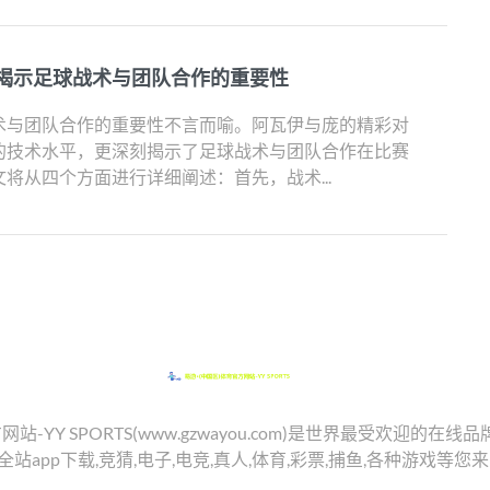
揭示足球战术与团队合作的重要性
术与团队合作的重要性不言而喻。阿瓦伊与庞的精彩对
的技术水平，更深刻揭示了足球战术与团队合作在比赛
将从四个方面进行详细阐述：首先，战术...
站-YY SPORTS(www.gzwayou.com)是世界最受欢迎的在
全站app下载,竞猜,电子,电竞,真人,体育,彩票,捕鱼,各种游戏等您来