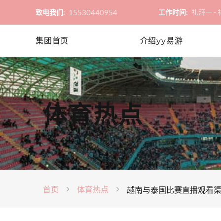
15530440954
致电我们:
工作时间:
礼拜一 - 礼
集团首页
介绍yy易游
体育热点
首页
体育热点
越南与泰国比赛直播观看