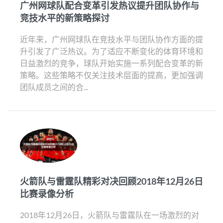
广州网球队配合变革引发热议提升团队协作与
竞技水平的新策略探讨
近年来，广州网球队在竞技水平与团队协作方面的提
升引发了广泛热议。为了适应不断变化的体育环境和
日益激烈的竞争，球队开始实施一系列配合变革的新
策略。这些策略不仅关注技术层面的提高，更加强调
团队成员之间的合...
火箭队与雷霆队精彩对决回顾2018年12月26日
比赛录像分析
2018年12月26日，火箭队与雷霆队在一场激烈的对