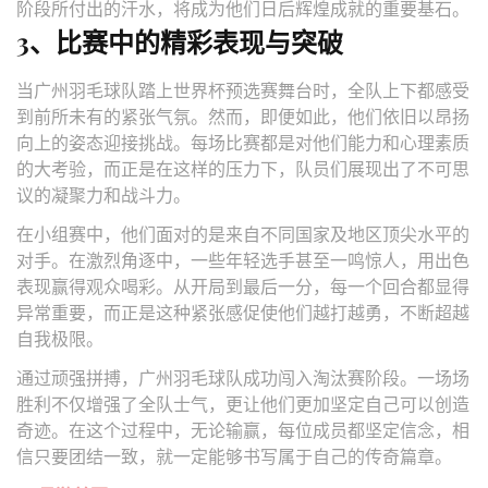
阶段所付出的汗水，将成为他们日后辉煌成就的重要基石。
3、比赛中的精彩表现与突破
当广州羽毛球队踏上世界杯预选赛舞台时，全队上下都感受
到前所未有的紧张气氛。然而，即便如此，他们依旧以昂扬
向上的姿态迎接挑战。每场比赛都是对他们能力和心理素质
的大考验，而正是在这样的压力下，队员们展现出了不可思
议的凝聚力和战斗力。
在小组赛中，他们面对的是来自不同国家及地区顶尖水平的
对手。在激烈角逐中，一些年轻选手甚至一鸣惊人，用出色
表现赢得观众喝彩。从开局到最后一分，每一个回合都显得
异常重要，而正是这种紧张感促使他们越打越勇，不断超越
自我极限。
通过顽强拼搏，广州羽毛球队成功闯入淘汰赛阶段。一场场
胜利不仅增强了全队士气，更让他们更加坚定自己可以创造
奇迹。在这个过程中，无论输赢，每位成员都坚定信念，相
信只要团结一致，就一定能够书写属于自己的传奇篇章。