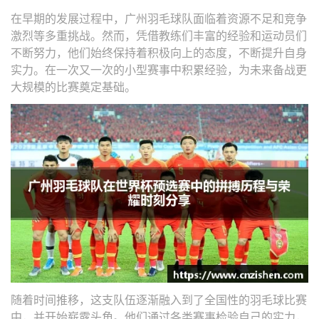
在早期的发展过程中，广州羽毛球队面临着资源不足和竞争
激烈等多重挑战。然而，凭借教练们丰富的经验和运动员们
不断努力，他们始终保持着积极向上的态度，不断提升自身
实力。在一次又一次的小型赛事中积累经验，为未来备战更
大规模的比赛奠定基础。
随着时间推移，这支队伍逐渐融入到了全国性的羽毛球比赛
中，并开始崭露头角。他们通过各类赛事检验自己的实力，