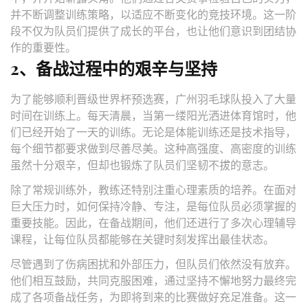
并不断调整训练策略，以适应不断变化的竞技环境。这一阶
段不仅为队员们提供了成长的平台，也让他们意识到团结协
作的重要性。
2、备战过程中的艰辛与坚持
为了能够顺利晋级世界杯预选赛，广州羽毛球队投入了大量
时间在训练上。每天清晨，当第一缕阳光洒进体育馆时，他
们已经开始了一天的训练。无论是体能训练还是技术指导，
每个细节都要求做到尽善尽美。这种高强度、高密度的训练
虽然十分艰辛，但却也锻炼了队员们坚韧不拔的意志。
除了常规训练外，教练还特别注重心理素质的培养。在面对
巨大压力时，如何保持冷静、专注，是每位队员必须掌握的
重要技能。因此，在备战期间，他们还进行了多次心理辅导
课程，让每位队员都能够在关键时刻发挥出最佳状态。
尽管遇到了伤病困扰和外部压力，但队员们依然没有放弃。
他们相互鼓励，共同克服困难，通过坚持不懈地努力最终完
成了各项备战任务，为即将到来的比赛做好充足准备。这一