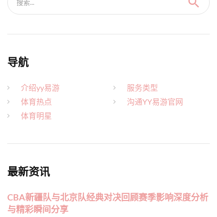
搜索...
导航
介绍yy易游
服务类型
体育热点
沟通YY易游官网
体育明星
最新资讯
CBA新疆队与北京队经典对决回顾赛季影响深度分析
与精彩瞬间分享