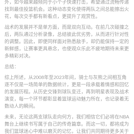
外，如今越来越倾向于小个子快速打击，希望通过流畅传递
找到最佳投篮机会。这种动态变化使得两队之间总能擦出火
花，每次交手都有新看点，更提升了观赏性。
战术的发展并不是单方面，而是双向互动。在前几次碰撞之
后，两队通过分析录像，总结彼此优劣势，从而进行针对性
的调整。因此，即便同样面对熟悉敌手，却仍能保持一定的
新鲜感，让赛事更具悬念，也使观众乐此不疲地期待未来更
多精彩对决。
总结：
综上所述，从2008年至2023年间，骑士与灰熊之间相互角
逐不仅是一场简单的数据统计，更是一段承载着情感和回忆
的发展历程。从历史交锋到球队变迁，再到明星表现及战术
演变，每一个环节都彰显着篮球运动魅力所在，也记录着无
数动人的瞬间。
未来，无论这两支球队走向何方，我们相信它们必将在NBA
舞台上继续书写属于自己的传奇篇章。而这一切，都将成为
我们篮球迷心中难以磨灭的记忆，让我们共同期待更多关于