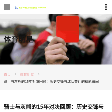
体育明星
首页
体育明星
骑士与灰熊的15年对决回顾：历史交锋与球队变迁的精彩瞬间
骑士与灰熊的15年对决回顾：历史交锋与