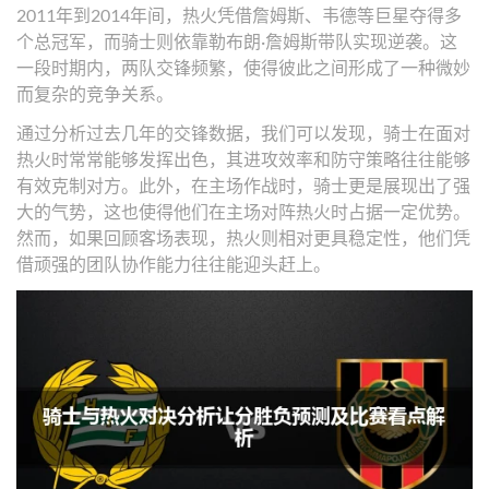
2011年到2014年间，热火凭借詹姆斯、韦德等巨星夺得多
个总冠军，而骑士则依靠勒布朗·詹姆斯带队实现逆袭。这
一段时期内，两队交锋频繁，使得彼此之间形成了一种微妙
而复杂的竞争关系。
通过分析过去几年的交锋数据，我们可以发现，骑士在面对
热火时常常能够发挥出色，其进攻效率和防守策略往往能够
有效克制对方。此外，在主场作战时，骑士更是展现出了强
大的气势，这也使得他们在主场对阵热火时占据一定优势。
然而，如果回顾客场表现，热火则相对更具稳定性，他们凭
借顽强的团队协作能力往往能迎头赶上。