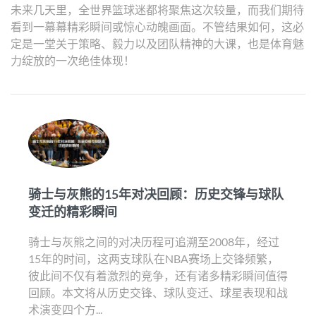
未来几天里，全世界篮球迷都将聚焦这次较量，而我们期待
看到一幕幕精彩瞬间或惊心动魄画面。不管结果如何，这必
定是一堂关于策略、毅力以及团队精神的大课，也是体育魅
力绽放的一次绝佳体现！
骑士与灰熊的15年对决回顾：历史交锋与球队
变迁的精彩瞬间
骑士与灰熊之间的对决历程可追溯至2008年，经过
15年的时间，这两支球队在NBA赛场上交锋频繁，
彼此间不仅有着激烈的竞争，还有诸多精彩瞬间值得
回顾。本文将从历史交锋、球队变迁、球星表现和战
术演变四个方...