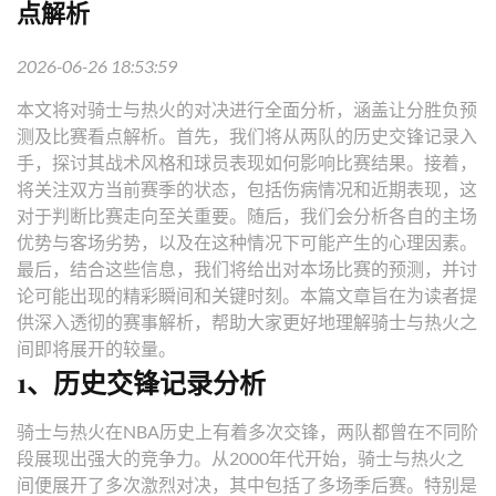
点解析
2026-06-26 18:53:59
本文将对骑士与热火的对决进行全面分析，涵盖让分胜负预
测及比赛看点解析。首先，我们将从两队的历史交锋记录入
手，探讨其战术风格和球员表现如何影响比赛结果。接着，
将关注双方当前赛季的状态，包括伤病情况和近期表现，这
对于判断比赛走向至关重要。随后，我们会分析各自的主场
优势与客场劣势，以及在这种情况下可能产生的心理因素。
最后，结合这些信息，我们将给出对本场比赛的预测，并讨
论可能出现的精彩瞬间和关键时刻。本篇文章旨在为读者提
供深入透彻的赛事解析，帮助大家更好地理解骑士与热火之
间即将展开的较量。
1、历史交锋记录分析
骑士与热火在NBA历史上有着多次交锋，两队都曾在不同阶
段展现出强大的竞争力。从2000年代开始，骑士与热火之
间便展开了多次激烈对决，其中包括了多场季后赛。特别是