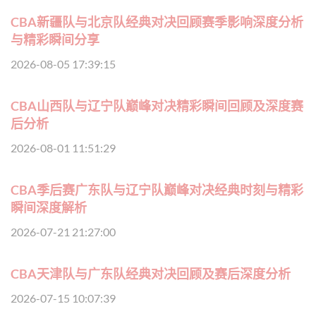
CBA新疆队与北京队经典对决回顾赛季影响深度分析
与精彩瞬间分享
2026-08-05 17:39:15
CBA山西队与辽宁队巅峰对决精彩瞬间回顾及深度赛
后分析
2026-08-01 11:51:29
CBA季后赛广东队与辽宁队巅峰对决经典时刻与精彩
瞬间深度解析
2026-07-21 21:27:00
CBA天津队与广东队经典对决回顾及赛后深度分析
2026-07-15 10:07:39