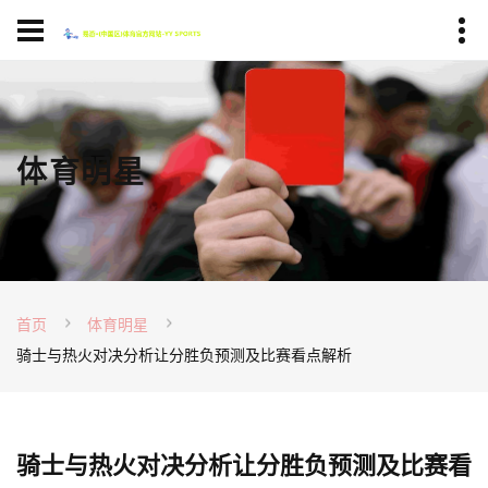
体育明星
首页
体育明星
骑士与热火对决分析让分胜负预测及比赛看点解析
骑士与热火对决分析让分胜负预测及比赛看